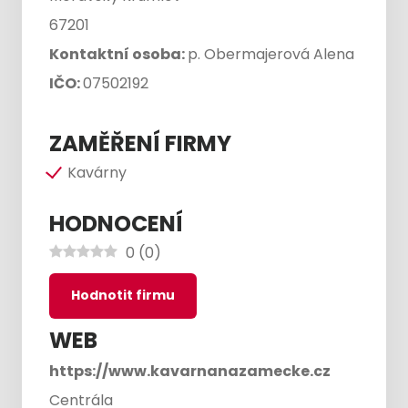
67201
Kontaktní osoba:
p. Obermajerová Alena
IČO:
07502192
ZAMĚŘENÍ FIRMY
Kavárny
HODNOCENÍ
0
(
0
)
Hodnotit firmu
WEB
https://www.kavarnanazamecke.cz
Centrála