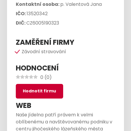
Kontaktní osoba:
p. Valentová Jana
IČO:
13520342
DIČ:
CZ6005190323
ZAMĚŘENÍ FIRMY
Závodní stravování
HODNOCENÍ
0
(
0
)
Hodnotit firmu
WEB
Naše jídelna patří právem k velmi
oblíbenému a navštěvovanému podniku v
centru jihočeského lázeňského města