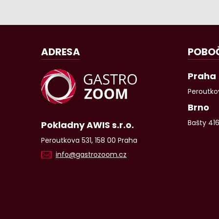
ADRESA
POBO
Praha
Peroutkov
Brno
Bašty 41
Pokladny AWIS s.r.o.
Peroutkova 531, 158 00 Praha
info@gastrozoom.cz