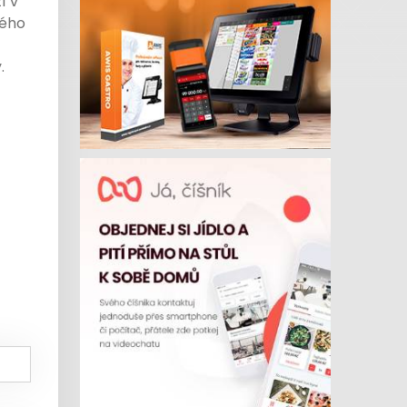
í v
kého
.