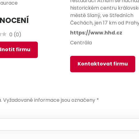
restaurací Atrium se nacház
taurace
historickém centru královs
městě Slaný, ve Středních
NOCENÍ
Čechách, jen 17 km od Prahy
https://www.hhd.cz
0
(
0
)
Centrála
notit firmu
Kontaktovat firmu
.
Vyžadované informace jsou označeny
*