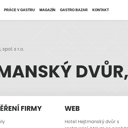
PRÁCE V GASTRU
MAGAZÍN
GASTRO BAZAR
KONTAKT
pol. s r.o.
MANSKÝ DVŮR, S
ĚŘENÍ FIRMY
WEB
ly
Hotel Hejtmanský dvůr s