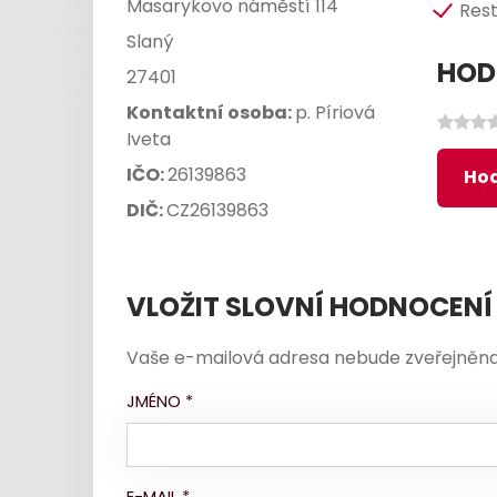
Masarykovo náměstí 114
Res
Slaný
HOD
27401
Kontaktní osoba:
p. Píriová
Iveta
IČO:
26139863
Hod
DIČ:
CZ26139863
VLOŽIT SLOVNÍ HODNOCENÍ
Vaše e-mailová adresa nebude zveřejněna
JMÉNO
*
E-MAIL
*