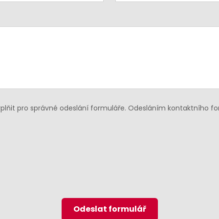
lňit pro správné odeslání formuláře. Odesláním kontaktního f
Odeslat formulář