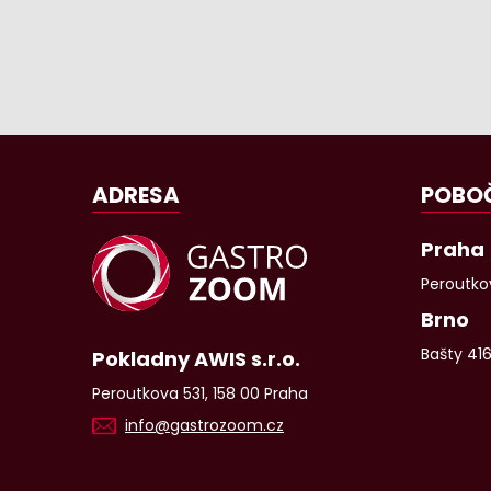
ADRESA
POBO
Praha
Peroutkov
Brno
Bašty 41
Pokladny AWIS s.r.o.
Peroutkova 531, 158 00 Praha
info@gastrozoom.cz