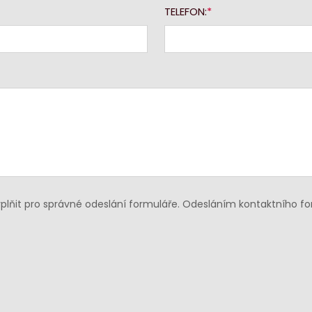
TELEFON:
lňit pro správné odeslání formuláře. Odesláním kontaktního f