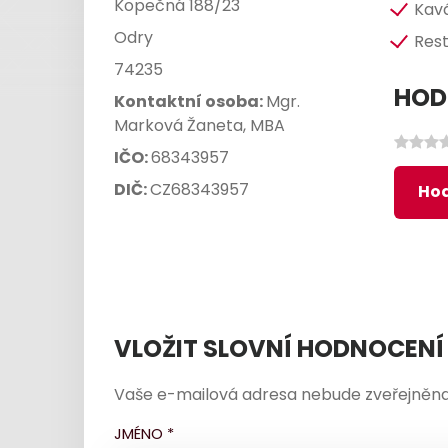
Kopečná 188/23
Kav
Odry
Res
74235
HOD
Kontaktní osoba:
Mgr.
Marková Žaneta, MBA
IČO:
68343957
DIČ:
CZ68343957
Hod
VLOŽIT SLOVNÍ HODNOCENÍ
Vaše e-mailová adresa nebude zveřejněna
JMÉNO
*