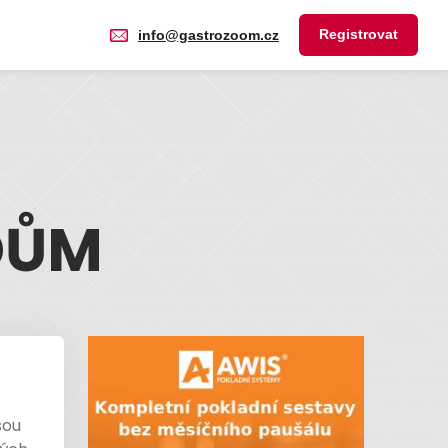
Registrovat
info@gastrozoom.cz
DŮM
sou