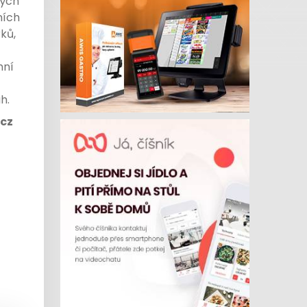
ných
ních
ků,
mní
h.
.cz