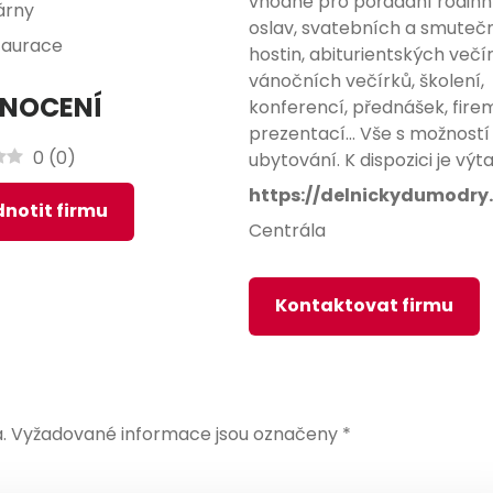
vhodné pro pořádání rodin
árny
oslav, svatebních a smuteč
taurace
hostin, abiturientských večír
vánočních večírků, školení,
NOCENÍ
konferencí, přednášek, fire
prezentací... Vše s možností
0
(
0
)
ubytování. K dispozici je výta
https://delnickydumodry
notit firmu
Centrála
Kontaktovat firmu
.
Vyžadované informace jsou označeny
*