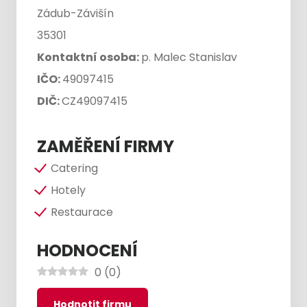
Zádub-Závišín
35301
Kontaktní osoba:
p. Malec Stanislav
IČO:
49097415
DIČ:
CZ49097415
ZAMĚŘENÍ FIRMY
Catering
Hotely
Restaurace
HODNOCENÍ
0
(
0
)
Hodnotit firmu