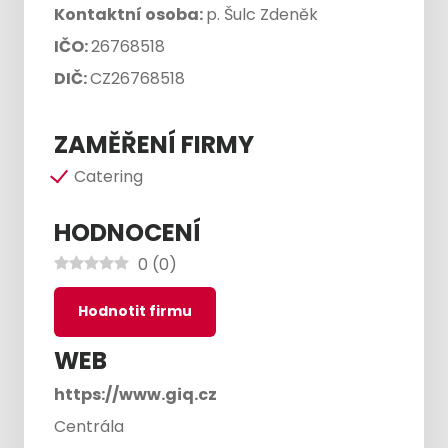
Kontaktní osoba:
p. Šulc Zdeněk
IČO:
26768518
DIČ:
CZ26768518
ZAMĚŘENÍ FIRMY
Catering
HODNOCENÍ
0
(
0
)
Hodnotit firmu
WEB
https://www.giq.cz
Centrála