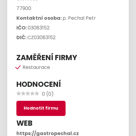
77900
Kontaktní osoba:
p. Pechal Petr
IČO:
03083152
DIČ:
CZ03083152
ZAMĚŘENÍ FIRMY
Restaurace
HODNOCENÍ
0
(
0
)
Hodnotit firmu
WEB
https://gastropechal.cz