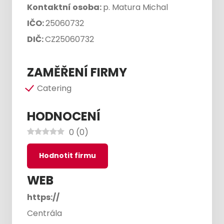
Kontaktní osoba:
p. Matura Michal
IČO:
25060732
DIČ:
CZ25060732
ZAMĚŘENÍ FIRMY
Catering
HODNOCENÍ
0
(
0
)
Hodnotit firmu
WEB
https://
Centrála