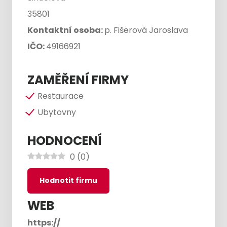
35801
Kontaktní osoba:
p. Fišerová Jaroslava
IČO:
49166921
ZAMĚŘENÍ FIRMY
Restaurace
Ubytovny
HODNOCENÍ
0
(
0
)
Hodnotit firmu
WEB
https://