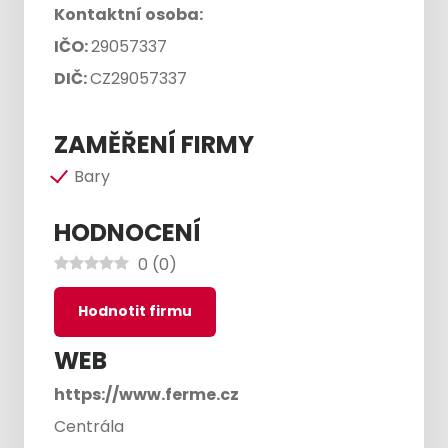
Kontaktní osoba:
IČO:
29057337
DIČ:
CZ29057337
ZAMĚŘENÍ FIRMY
Bary
HODNOCENÍ
0
(
0
)
Hodnotit firmu
WEB
https://www.ferme.cz
Centrála