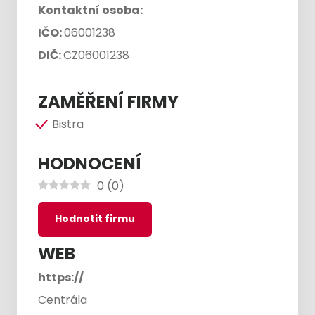
Kontaktní osoba:
IČO:
06001238
DIČ:
CZ06001238
ZAMĚŘENÍ FIRMY
Bistra
HODNOCENÍ
0
(
0
)
Hodnotit firmu
WEB
https://
Centrála