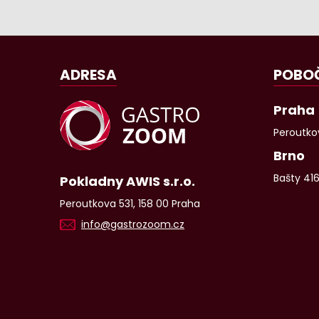
ADRESA
POBO
Praha
Peroutkov
Brno
Bašty 41
Pokladny AWIS s.r.o.
Peroutkova 531, 158 00 Praha
info@gastrozoom.cz