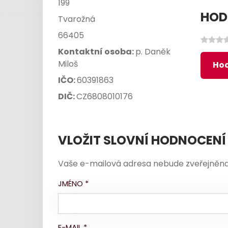
199
HOD
Tvarožná
66405
Kontaktní osoba:
p. Daněk
Miloš
Hod
IČO:
60391863
DIČ:
CZ6808010176
VLOŽIT SLOVNÍ HODNOCENÍ
Vaše e-mailová adresa nebude zveřejněna
JMÉNO
*
E-MAIL
*