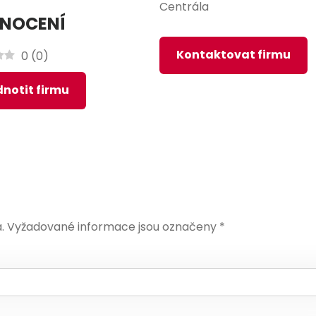
Centrála
NOCENÍ
Kontaktovat firmu
0
(
0
)
notit firmu
.
Vyžadované informace jsou označeny
*