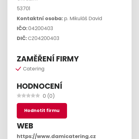
53701
Kontaktní osoba:
p. Mikuláš David
IČO:
04200403
DIČ:
CZ04200403
ZAMĚŘENÍ FIRMY
Catering
HODNOCENÍ
0
(
0
)
Hodnotit firmu
WEB
https://www.damicatering.cz