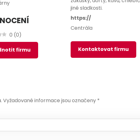
zákusky, dorty, kávu, chlebí
árny
jiné sladkosti.
https://
NOCENÍ
Centrála
0
(
0
)
Kontaktovat firmu
notit firmu
.
Vyžadované informace jsou označeny
*