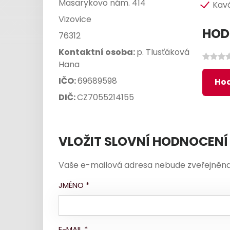
Masarykovo nám. 414
Kav
Vizovice
HOD
76312
Kontaktní osoba:
p. Tlusťáková
Hana
IČO:
69689598
Hod
DIČ:
CZ7055214155
VLOŽIT SLOVNÍ HODNOCENÍ
Vaše e-mailová adresa nebude zveřejněna
JMÉNO
*
E-MAIL
*