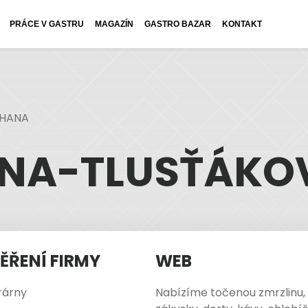
PRÁCE V GASTRU
MAGAZÍN
GASTRO BAZAR
KONTAKT
 HANA
NA-TLUSŤÁKO
ĚŘENÍ FIRMY
WEB
rárny
Nabízíme točenou zmrzlinu,