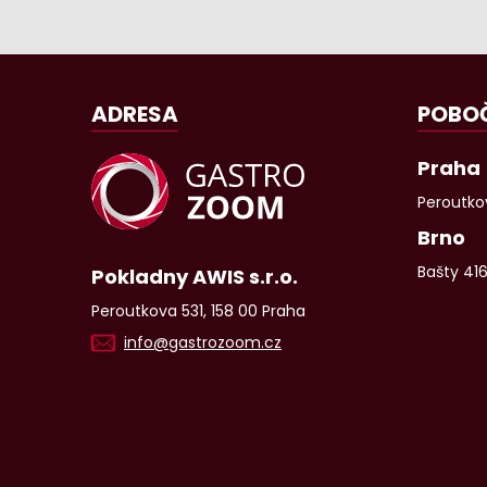
ADRESA
POBO
Praha
Peroutkov
Brno
Bašty 41
Pokladny AWIS s.r.o.
Peroutkova 531, 158 00 Praha
info@gastrozoom.cz