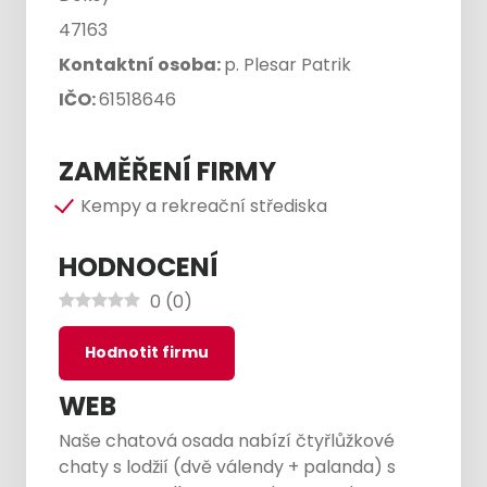
47163
Kontaktní osoba:
p. Plesar Patrik
IČO:
61518646
ZAMĚŘENÍ FIRMY
Kempy a rekreační střediska
HODNOCENÍ
0
(
0
)
Hodnotit firmu
WEB
Naše chatová osada nabízí čtyřlůžkové
chaty s lodžií (dvě válendy + palanda) s