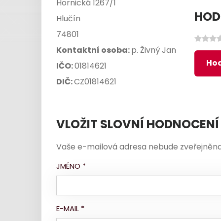
Hornická 1267/1
HOD
Hlučín
74801
Kontaktní osoba:
p. Živný Jan
Hod
IČO:
01814621
DIČ:
CZ01814621
VLOŽIT SLOVNÍ HODNOCENÍ
Vaše e-mailová adresa nebude zveřejněna
JMÉNO
*
E-MAIL
*