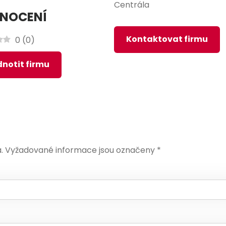
Centrála
NOCENÍ
Kontaktovat firmu
0
(
0
)
notit firmu
.
Vyžadované informace jsou označeny
*