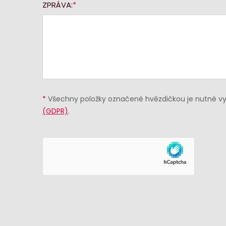
ZPRÁVA:
*
Všechny položky označené hvězdičkou je nutné vyp
(GDPR)
.