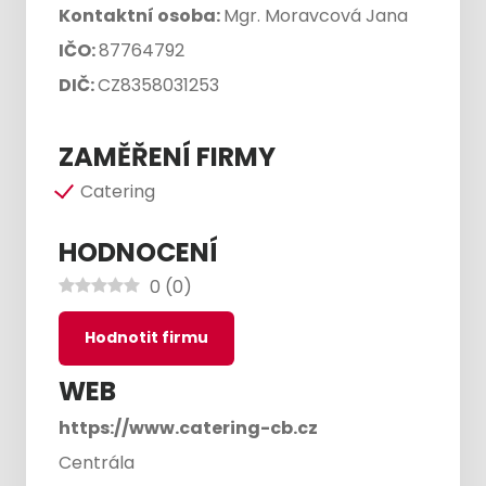
Kontaktní osoba:
Mgr. Moravcová Jana
IČO:
87764792
DIČ:
CZ8358031253
ZAMĚŘENÍ FIRMY
Catering
HODNOCENÍ
0
(
0
)
Hodnotit firmu
WEB
https://www.catering-cb.cz
Centrála