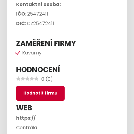
Kontaktní osoba:
IČO:
25472411
DIČ:
CZ25472411
ZAMĚŘENÍ FIRMY
Kavárny
HODNOCENÍ
0
(
0
)
Hodnotit firmu
WEB
https://
Centrála