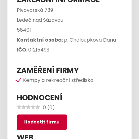
Pivovarská 739
Ledeč nad Sázavou
58401
Kontaktní osoba:
p. Chaloupková Dana
IČO:
01215493
ZAMĚŘENÍ FIRMY
Kempy a rekreační střediska
HODNOCENÍ
0
(
0
)
Hodnotit firmu
WEB