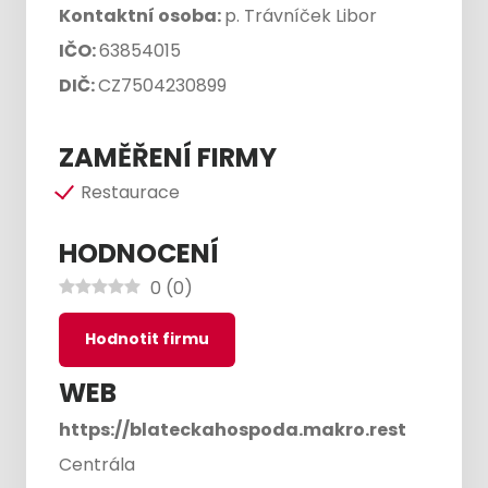
Kontaktní osoba:
p. Trávníček Libor
IČO:
63854015
DIČ:
CZ7504230899
ZAMĚŘENÍ FIRMY
Restaurace
HODNOCENÍ
0
(
0
)
Hodnotit firmu
WEB
https://blateckahospoda.makro.rest
Centrála