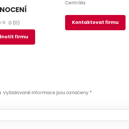
Centrála
NOCENÍ
Kontaktovat firmu
0
(
0
)
notit firmu
.
Vyžadované informace jsou označeny
*