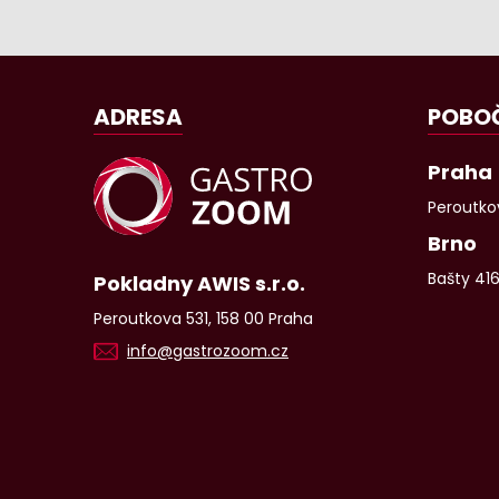
ADRESA
POBO
Praha
Peroutkov
Brno
Bašty 41
Pokladny AWIS s.r.o.
Peroutkova 531, 158 00 Praha
info@gastrozoom.cz