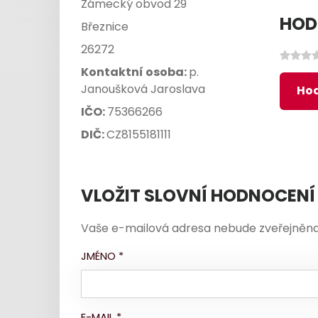
Zámecký obvod 29
HOD
Březnice
26272
Kontaktní osoba:
p.
Janoušková Jaroslava
Hod
IČO:
75366266
DIČ:
CZ8155181111
VLOŽIT SLOVNÍ HODNOCENÍ
Vaše e-mailová adresa nebude zveřejněna
JMÉNO
*
E-MAIL
*