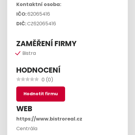
Kontaktní osoba:
IČO:
62065416
DIČ:
CZ62065416
ZAMĚŘENÍ FIRMY
Bistra
HODNOCENÍ
0
(
0
)
Hodnotit firmu
WEB
https://www.bistroreal.cz
Centrála