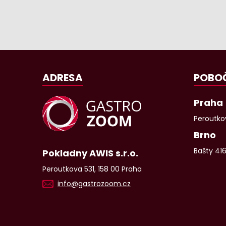
ADRESA
POBO
Praha
Peroutkov
Brno
Bašty 41
Pokladny AWIS s.r.o.
Peroutkova 531, 158 00 Praha
info@gastrozoom.cz