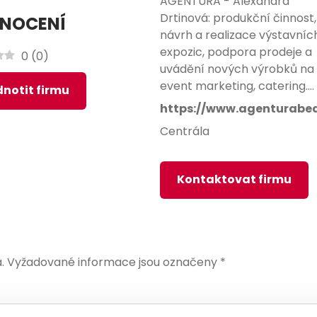
AGENTURA - Alexandra
Drtinová: produkční činnost,
NOCENÍ
návrh a realizace výstavníc
expozic, podpora prodeje a
0
(
0
)
uvádění nových výrobků na 
event marketing, catering....
notit firmu
https://www.agenturabea
Centrála
Kontaktovat firmu
.
Vyžadované informace jsou označeny
*