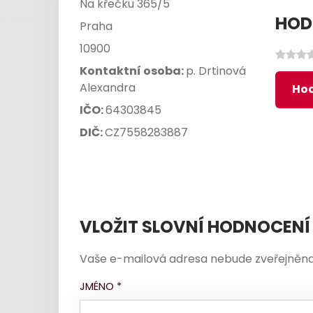
Na křečku 365/5
HOD
Praha
10900
Kontaktní osoba:
p. Drtinová
Alexandra
Hod
IČO:
64303845
DIČ:
CZ7558283887
VLOŽIT SLOVNÍ HODNOCENÍ
Vaše e-mailová adresa nebude zveřejněna
JMÉNO
*