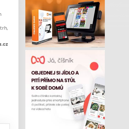
h
trh,
.cz