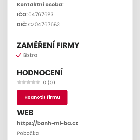
Kontaktní osoba:
IČO:
04767683
DIČ:
CZ04767683
ZAMĚŘENÍ FIRMY
Bistra
HODNOCENÍ
0
(
0
)
Hodnotit firmu
WEB
https://banh-mi-ba.cz
Pobočka