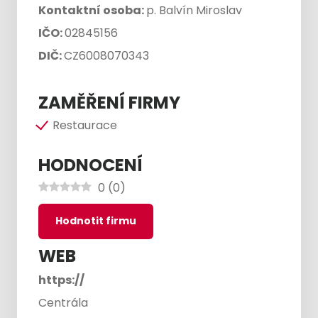
Kontaktní osoba:
p. Balvín Miroslav
IČO:
02845156
DIČ:
CZ6008070343
ZAMĚŘENÍ FIRMY
Restaurace
HODNOCENÍ
0
(
0
)
Hodnotit firmu
WEB
https://
Centrála